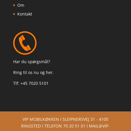
Om
Kontakt
Har du spørgsmål?
Ring til os nu og her.
Tlf: +45
7020 5101
VIP MOBILKØKKEN I SLEIPNERSVEJ 31 - 4100
RINGSTED I TELEFON 70 20 51 01 I MAIL@VIP-