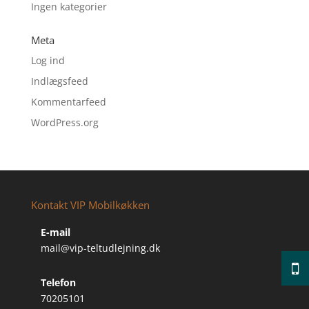
Ingen kategorier
Meta
Log ind
Indlægsfeed
Kommentarfeed
WordPress.org
Kontakt VIP Mobilkøkken
E-mail
mail@vip-teltudlejning.dk
Telefon
70205101